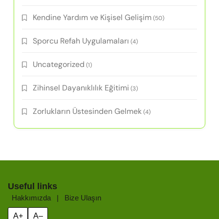
Kendine Yardım ve Kişisel Gelişim
(50)
Sporcu Refah Uygulamaları
(4)
Uncategorized
(1)
Zihinsel Dayanıklılık Eğitimi
(3)
Zorlukların Üstesinden Gelmek
(4)
Useful links
Hakkımızda
|
Bize Ulaşın
A+
A–