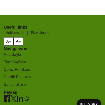
Useful links
Hakkımızda
|
Bize Ulaşın
A+
A–
Navigasyon
Ana Sayfa
Tüm Sayfalar
Çerez Politikası
Gizlilik Politikası
Şartlar of use
Paylaş
🌐 Turkish ▾