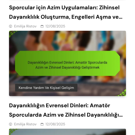
Sporcular için Azim Uygulamaları: Zihinsel
Dayanıklılık Oluşturma, Engelleri Aşma ve
Hedeflere Ulaşma
Emilija Ristov
12/08/2025
Kendine Yardım Ve Kişisel Gelişim
Dayanıklılığın Evrensel Dinleri: Amatör
Sporcularda Azim ve Zihinsel Dayanıklılığı
Geliştirmek
Emilija Ristov
12/08/2025