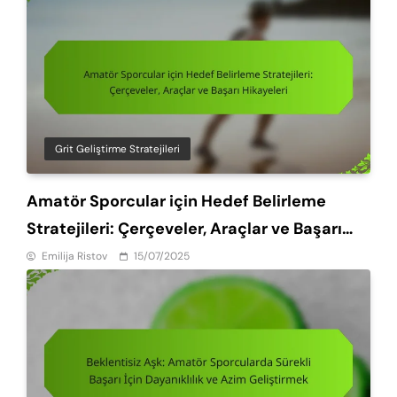
Grit Geliştirme Stratejileri
Amatör Sporcular için Hedef Belirleme
Stratejileri: Çerçeveler, Araçlar ve Başarı
Hikayeleri
Emilija Ristov
15/07/2025