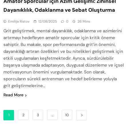
Amatör Sporcular için Azim Gelişimi: Zihinsel
Dayanıklılık, Odaklanma ve Sebat Oluşturma
Emilija Ristov
12/08/2025
0
26 Mins
Grit geliştirmek, mental dayanıklılık, odaklanma ve azimlerini
artırmayı hedefleyen amatör sporcular için kritik öneme
sahiptir. Bu makale, spor performansında grit’in önemini,
dayanıklılığı artıran özellikleri ve bu nitelikleri geliştirmek için
etkili uygulamaları keşfetmektedir. Ayrıca, sürdürülebilir
başarıya ulaşmada adaptasyon, duygusal düzenleme ve içsel
motivasyonun önemini vurgulamaktadır. Son olarak,
sporcuların sürekli antrenman ve hedef belirleme yoluyla
grit geliştirmelerine…
Read More
1
2
3
…
10