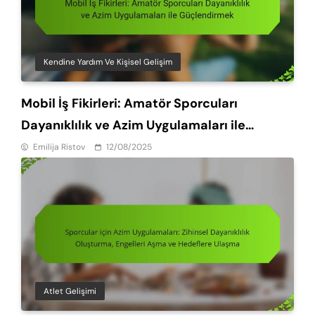
Kendine Yardım Ve Kişisel Gelişim
Mobil İş Fikirleri: Amatör Sporcuları
Dayanıklılık ve Azim Uygulamaları ile
Güçlendirmek
Emilija Ristov
12/08/2025
Atlet Gelişimi