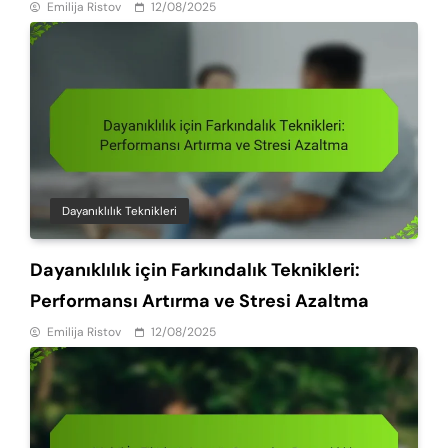
Oluşturmak için Temel Okumalar
Emilija Ristov
12/08/2025
Dayanıklılık Teknikleri
Dayanıklılık için Farkındalık Teknikleri:
Performansı Artırma ve Stresi Azaltma
Emilija Ristov
12/08/2025