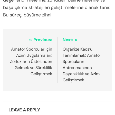
amatör sporcular, tutarlı zihinsel ve fiziksel
uygulamalar benimsemelidir. Düzenli hedef
belirleme, motivasyon ve odaklanmayı artırır. Güçlü
bir destek ağı geliştirmek, duygusal gücü artırır.
Farkındalık pratiği, stresi azaltır ve zihinsel netliği
artırır. Zorlukları öğrenme fırsatları olarak
benimsemek, azmi geliştirir.
Düzenli öz değerlendirme, dayanıklılığı nasıl
artırır?
Düzenli öz değerlendirme, öz farkındalığı ve uyumlu
düşünmeyi teşvik ederek dayanıklılığı artırır. Bu,
amatör sporcuların deneyimlerini
değerlendirmelerine, zorlukları belirlemelerine ve
başa çıkma stratejileri geliştirmelerine olanak tanır.