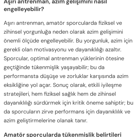
odaklanarak dayanıklılığa katkıda bulunan psikolojik
unsurları göz ardı eder. Ayrıca, yeterli dinlenme ve
iyileşmeye öncelik vermemek, tükenmişliğe yol
açabilir. Son olarak, aşırı iddialı hedefler belirlemek,
hayal kırıklığına ve motivasyon kaybına neden
olabilir.
Aşırı antrenman, azim gelişimini nasıl
engelleyebilir?
Aşırı antrenman, amatör sporcularda fiziksel ve
zihinsel yorgunluğa neden olarak azim gelişimini
önemli ölçüde engelleyebilir. Bu yorgunluk, azim için
gerekli olan motivasyonu ve dayanıklılığı azaltır.
Sporcular, optimal antrenman yüklerinin ötesine
geçtiğinde tükenmişlik yaşayabilir; bu da