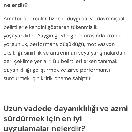
performansta düşüşe ve zorluklar karşısında azim
eksikliğine yol açar. Sonuç olarak, etkili iyileşme
stratejileri, hem fiziksel sağlık hem de zihinsel
dayanıklılığı sürdürmek için kritik öneme sahiptir; bu
da sporcuların zirve performans için dayanıklılık ve
azim geliştirmelerine olanak tanır.
Amatör sporcularda tükenmişlik belirtileri
nelerdir?
Amatör sporcular, fiziksel, duygusal ve davranışsal
belirtilerle kendini gösteren tükenmişlik
yaşayabilirler. Yaygın göstergeler arasında kronik
yorgunluk, performans düşüklüğü, motivasyon
eksikliği, sinirlilik ve antrenman veya yarışmalardan
geri çekilme yer alır. Bu belirtileri erken tanımak,
dayanıklılığı geliştirmek ve zirve performansı