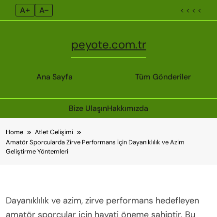
A+
A–
< < < <
peyote.com.tr
Ana Sayfa
Tüm Gönderiler
Bize Ulaşın
Hakkımızda
Skip
Home
Atlet Gelişimi
to
Amatör Sporcularda Zirve Performans İçin Dayanıklılık ve Azim
content
Geliştirme Yöntemleri
Dayanıklılık ve azim, zirve performans hedefleyen
amatör sporcular için hayati öneme sahiptir. Bu