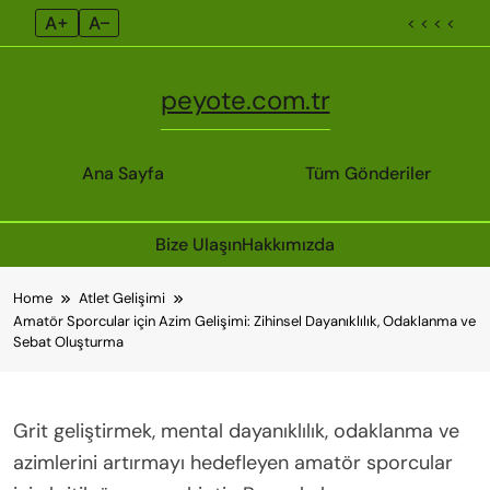
A+
A–
< < < <
peyote.com.tr
Ana Sayfa
Tüm Gönderiler
Bize Ulaşın
Hakkımızda
Skip
Home
Atlet Gelişimi
to
Amatör Sporcular için Azim Gelişimi: Zihinsel Dayanıklılık, Odaklanma ve
content
Sebat Oluşturma
Grit geliştirmek, mental dayanıklılık, odaklanma ve
azimlerini artırmayı hedefleyen amatör sporcular